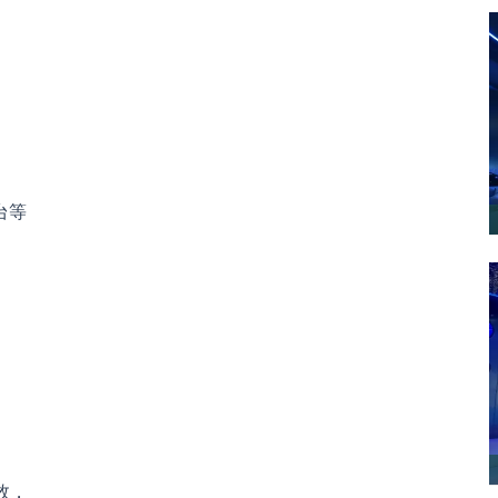
台等
效，