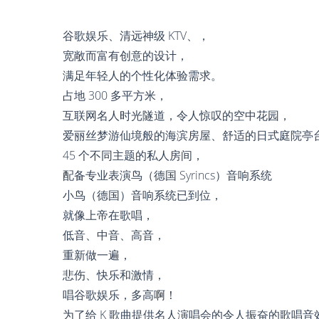
谷歌娱乐、清远神级 KTV、，
宽敞而富有创意的设计，
满足年轻人的个性化体验需求。
占地 300 多平方米，
互联网名人时光隧道，令人惊叹的空中花园，
爱丽丝梦游仙境般的海滨房屋、舒适的日式庭院亭
45 个不同主题的私人房间，
配备专业表演鸟（德国 Syrincs）音响系统
小鸟（德国）音响系统已到位，
就像上帝在歌唱，
低音、中音、高音，
重新做一遍，
悲伤、快乐和激情，
唱谷歌娱乐，多高啊！
为了给 K 歌曲提供名人演唱会的令人振奋的歌唱音