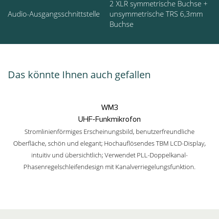
2 XLR symmetrische Buchse +
Audio-Ausgangsschnittstelle
unsymmetrische TRS 6,3mm
Buchse
Das könnte Ihnen auch gefallen
WM3
UHF-Funkmikrofon
Stromlinienförmiges Erscheinungsbild, benutzerfreundliche
Oberfläche, schön und elegant; Hochauflösendes TBM LCD-Display,
intuitiv und übersichtlich; Verwendet PLL-Doppelkanal-
Phasenregelschleifendesign mit Kanalverriegelungsfunktion.