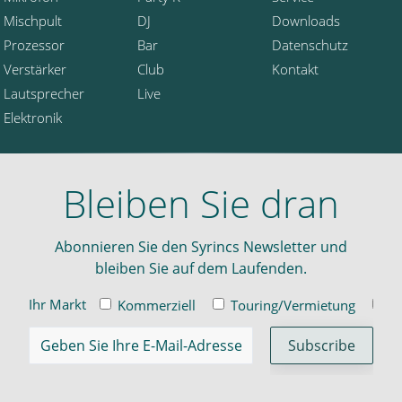
Mischpult
DJ
Downloads
Prozessor
Bar
Datenschutz
Verstärker
Club
Kontakt
Lautsprecher
Live
Elektronik
Bleiben Sie dran
Abonnieren Sie den Syrincs Newsletter und
bleiben Sie auf dem Laufenden.
Ihr Markt
Kommerziell
Touring/Vermietung
In