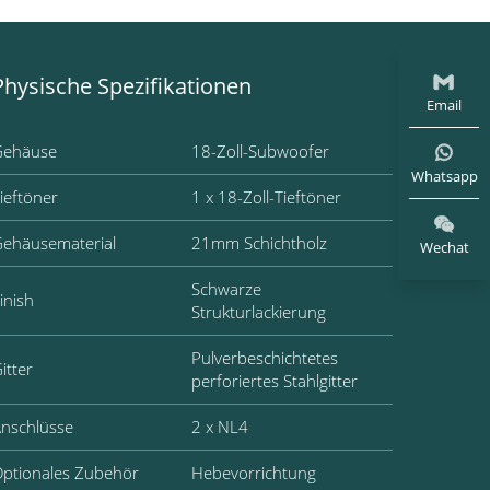
Physische Spezifikationen
Email
Gehäuse
18-Zoll-Subwoofer
Whatsapp
ieftöner
1 x 18-Zoll-Tieftöner
ehäusematerial
21mm Schichtholz
Wechat
Schwarze
inish
Strukturlackierung
Pulverbeschichtetes
itter
perforiertes Stahlgitter
nschlüsse
2 x NL4
ptionales Zubehör
Hebevorrichtung