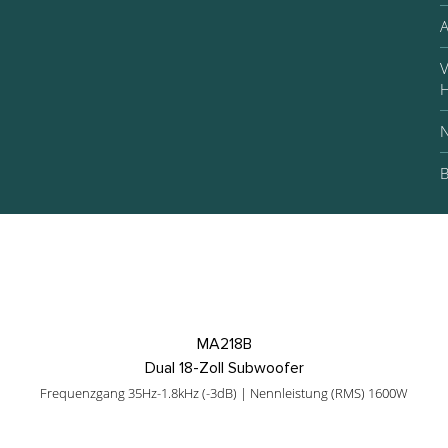
A
V
H
N
B
MA218B
Dual 18-Zoll Subwoofer
Frequenzgang 35Hz-1.8kHz (-3dB) | Nennleistung (RMS) 1600W