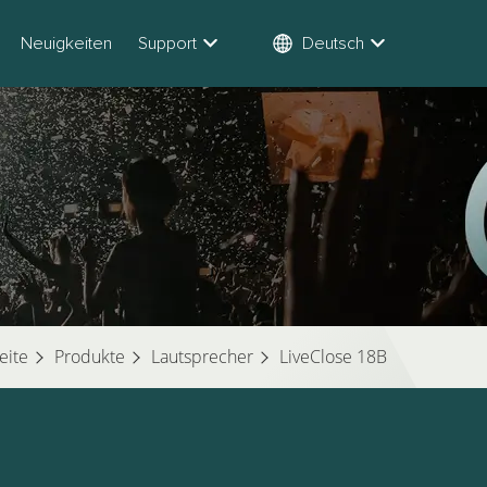
Neuigkeiten
Support
Deutsch
eite
Produkte
Lautsprecher
LiveClose 18B