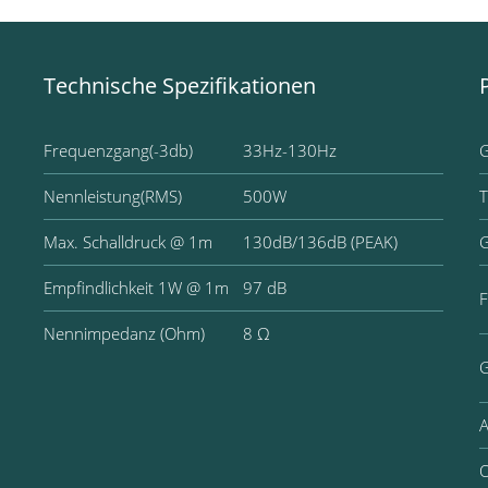
Technische Spezifikationen
Frequenzgang(-3db)
33Hz-130Hz
Nennleistung(RMS)
500W
T
Max. Schalldruck @ 1m
130dB/136dB (PEAK)
G
Empfindlichkeit 1W @ 1m
97 dB
F
Nennimpedanz (Ohm)
8 Ω
G
A
O