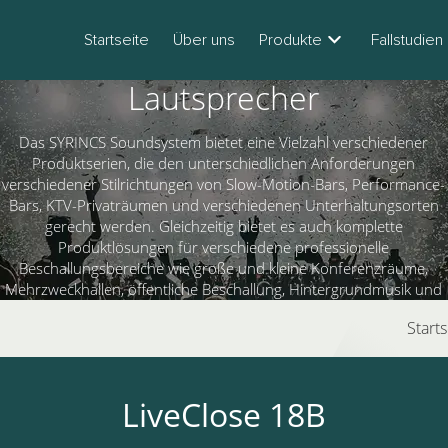
Startseite
Über uns
Produkte
Fallstudien
Lautsprecher
Das SYRINCS Soundsystem bietet eine Vielzahl verschiedener
Produktserien, die den unterschiedlichen Anforderungen
verschiedener Stilrichtungen von Slow-Motion-Bars, Performance-
Bars, KTV-Privaträumen und verschiedenen Unterhaltungsorten
gerecht werden. Gleichzeitig bietet es auch komplette
Produktlösungen für verschiedene professionelle
Beschallungsbereiche wie große und kleine Konferenzräume,
Mehrzweckhallen, öffentliche Beschallung, Hintergrundmusik und
mobile Bühnen.
Starts
LiveClose 18B