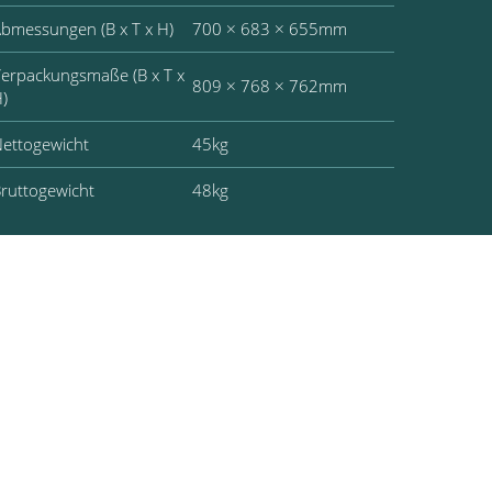
bmessungen (B x T x H)
700 × 683 × 655mm
erpackungsmaße (B x T x
809 × 768 × 762mm
)
ettogewicht
45kg
ruttogewicht
48kg