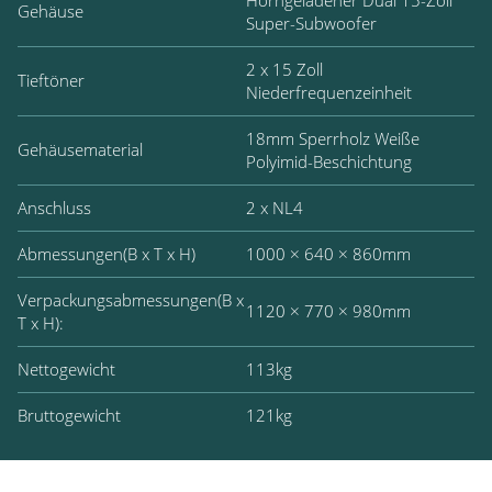
Horngeladener Dual 15-Zoll
Gehäuse
Super-Subwoofer
2 x 15 Zoll
Tieftöner
Niederfrequenzeinheit
18mm Sperrholz Weiße
Gehäusematerial
Polyimid-Beschichtung
Anschluss
2 x NL4
Abmessungen(B x T x H)
1000 × 640 × 860mm
Verpackungsabmessungen(B x
1120 × 770 × 980mm
T x H):
Nettogewicht
113kg
Bruttogewicht
121kg