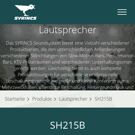
Lautsprecher
Das SYRINCS Soundsystem bietet eine Vielzahl verschiedener
Produktserien, die den unterschiedlichen Anforderungen
verschiedener Stilrichtungen von Slow-Motion-Bars, Performance-
Bars, KTV-Privaträumen und verschiedenen Unterhaltungsorten
gerecht werden. Gleichzeitig bietet es auch komplette
Produktlösungen für verschiedene professionelle
Beschallungsbereiche wie große und kleine Konferenzräume,
Mehrzweckhallen, öffentliche Beschallung, Hintergrundmusik und
mobile Bühnen.
Startseite
Produkte
Lautsprecher
SH215B
SH215B