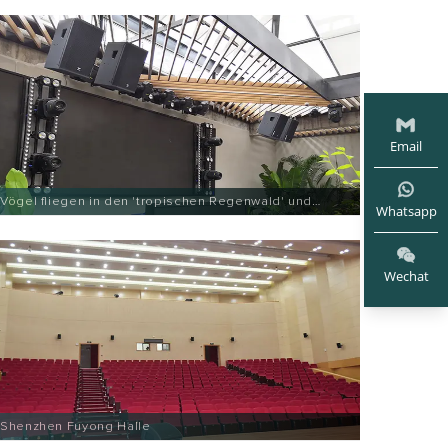
Email
Vögel fliegen in den 'tropischen Regenwald' und
Whatsapp
singen Google Entertainment
Wechat
Shenzhen Fuyong Halle