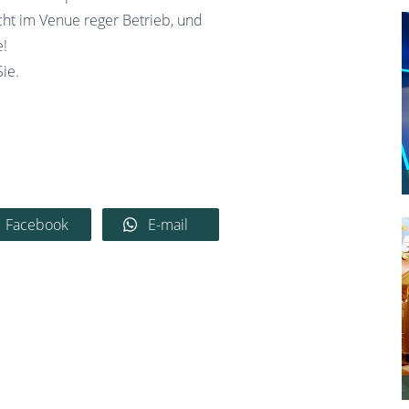
cht im Venue reger Betrieb, und
e!
ie.
Facebook
E-mail