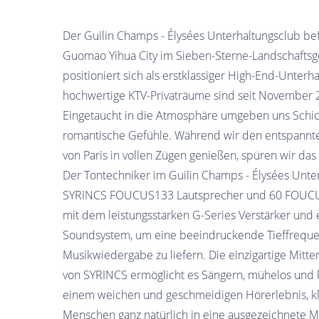
Der Guilin Champs - Élysées Unterhaltungsclub bef
Guomao Yihua City im Sieben-Sterne-Landschaftsge
positioniert sich als erstklassiger High-End-Unterha
hochwertige KTV-Privaträume sind seit November 2
Eingetaucht in die Atmosphäre umgeben uns Schich
romantische Gefühle. Während wir den entspann
von Paris in vollen Zügen genießen, spüren wir das
Der Tontechniker im Guilin Champs - Élysées Unte
SYRINCS FOUCUS133 Lautsprecher und 60 FOUCUS
mit dem leistungsstarken G-Series Verstärker und
Soundsystem, um eine beeindruckende Tieffreque
Musikwiedergabe zu liefern. Die einzigartige Mitt
von SYRINCS ermöglicht es Sängern, mühelos und k
einem weichen und geschmeidigen Hörerlebnis, kla
Menschen ganz natürlich in eine ausgezeichnete 