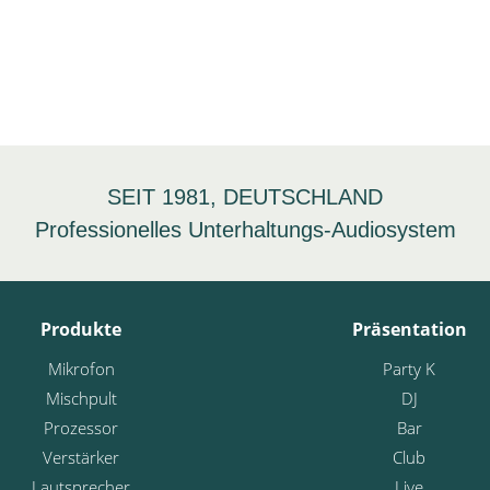
SEIT 1981, DEUTSCHLAND
Professionelles Unterhaltungs-Audiosystem
Produkte
Präsentation
Mikrofon
Party K
Mischpult
DJ
Prozessor
Bar
Verstärker
Club
Lautsprecher
Live