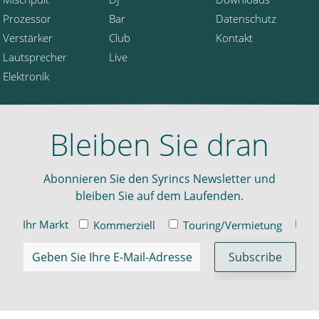
Prozessor
Bar
Datenschutz
Verstärker
Club
Kontakt
Lautsprecher
Live
Elektronik
Bleiben Sie dran
Abonnieren Sie den Syrincs Newsletter und
bleiben Sie auf dem Laufenden.
Ihr Markt
Kommerziell
Touring/Vermietung
In